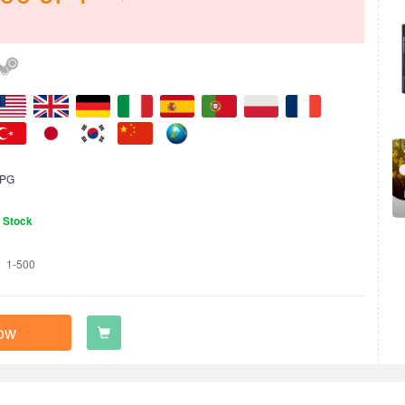
PG
n Stock
1-500
ow