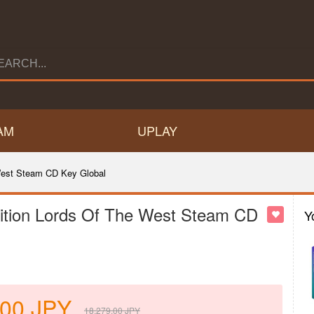
AM
UPLAY
 West Steam CD Key Global
Edition Lords Of The West Steam CD
Y
.00
JPY
18,279.00
JPY