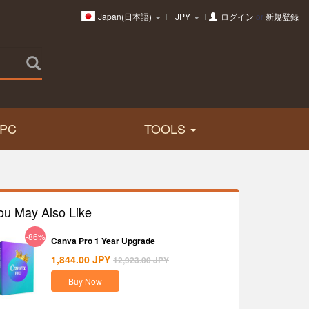
Japan(日本語)
JPY
ログイン
or
新規登録
PC
TOOLS
ou May Also Like
-86%
Canva Pro 1 Year Upgrade
1,844.00
JPY
12,923.00
JPY
Buy Now