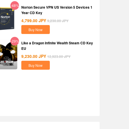
-48%
Norton Secure VPN US Version 5 Devices 1
Year CD Key
4,799.00
JPY
9,230.00
JPY
Buy Now
-29%
Like a Dragon Infinite Wealth Steam CD Key
EU
9,230.00
JPY
12,923.00
JPY
Buy Now