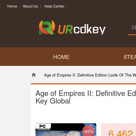
Home
About Us
Help Center
HOME
STE
Age of Empires II: Definitive Edition Lords Of The
Age of Empires II: Definitive 
Key Global
6,462
-65%