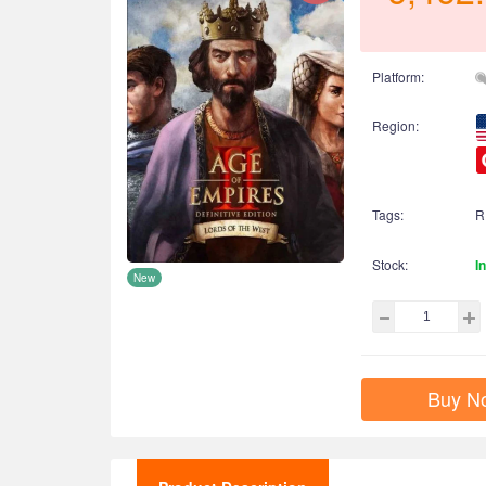
Platform:
Region:
Tags:
R
Stock:
I
New
Buy N